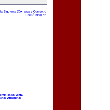
ia Siguiente (Compras y Comercio
ElectrÃ³nico) >>
ominios En Venta
strias Argentinas