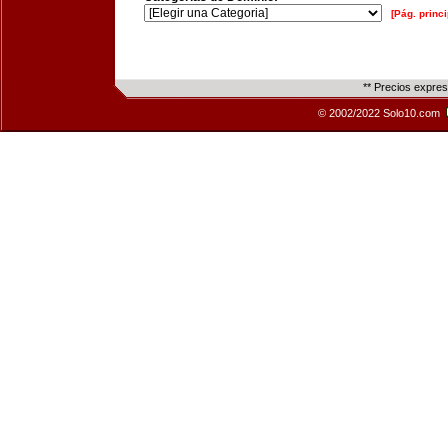
[Pág. princi
** Precios expre
© 2002/2022 Solo10.com