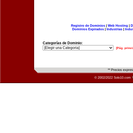
Registro de Dominios
|
Web Hosting
|
D
Dominios Expirados
|
Industrias
|
Indu
Categorías de Dominio:
[Pág. princi
** Precios expre
© 2002/2022 Solo10.com