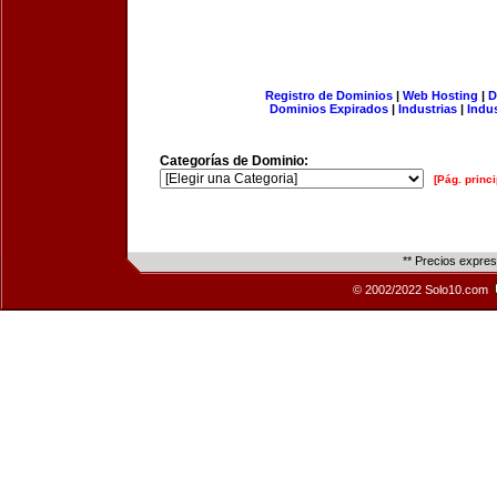
Registro de Dominios
|
Web Hosting
|
D
Dominios Expirados
|
Industrias
|
Indu
Categorías de Dominio:
[Pág. princi
** Precios expre
© 2002/2022 Solo10.com