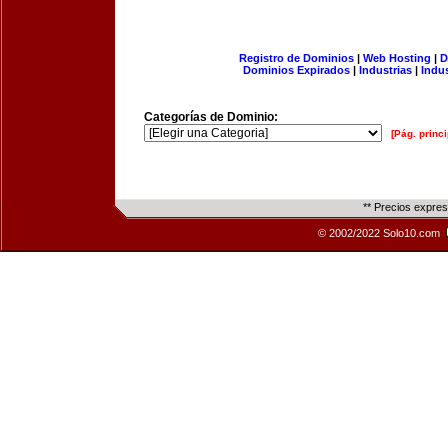
Registro de Dominios
|
Web Hosting
|
D
Dominios Expirados
|
Industrias
|
Indu
Categorías de Dominio:
[Pág. princi
** Precios expre
© 2002/2022 Solo10.com