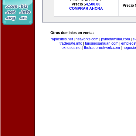
COMPRAR AHORA
Precio $
4,500.00
Precio 
COMPRAR AHORA
Otros dominios en venta:
rapidsites.net
|
networxs.com
|
pymefamiliar.com
|
e
tradegate.info
|
turismosanjuan.com
|
empleos
exitosos.net
|
thetradernetwork.com
|
negocio