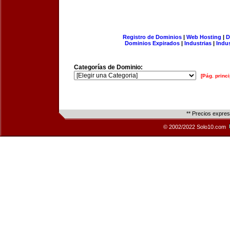
Registro de Dominios
|
Web Hosting
|
D
Dominios Expirados
|
Industrias
|
Indu
Categorías de Dominio:
[Pág. princi
** Precios expre
© 2002/2022 Solo10.com