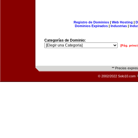
Registro de Dominios
|
Web Hosting
|
D
Dominios Expirados
|
Industrias
|
Indu
Categorías de Dominio:
[Pág. princi
** Precios expre
© 2002/2022 Solo10.com