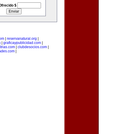
Ofrecido $
com
|
reservanatural.org
|
g
|
graficaypublicidad.com
|
trias.com
|
clubdesocios.com
|
ades.com
|