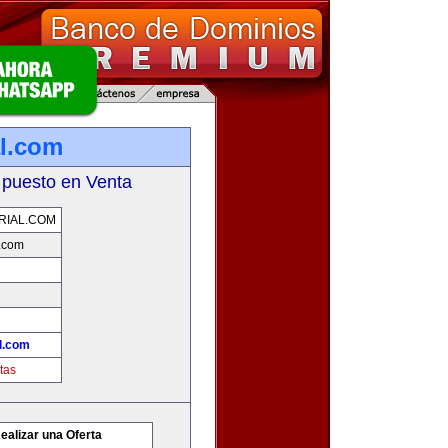
l.com
 puesto en Venta
RIAL.COM
.com
l.com
tas
ealizar una Oferta