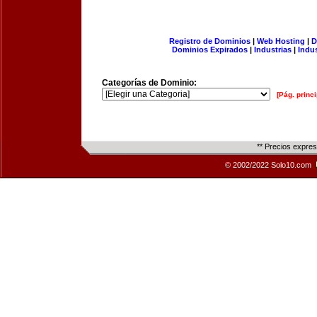
Registro de Dominios
|
Web Hosting
|
D
Dominios Expirados
|
Industrias
|
Indu
Categorías de Dominio:
[Pág. princi
** Precios expre
© 2002/2022 Solo10.com