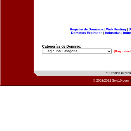
Registro de Dominios
|
Web Hosting
|
D
Dominios Expirados
|
Industrias
|
Indu
Categorías de Dominio:
[Pág. princi
** Precios expre
© 2002/2022 Solo10.com