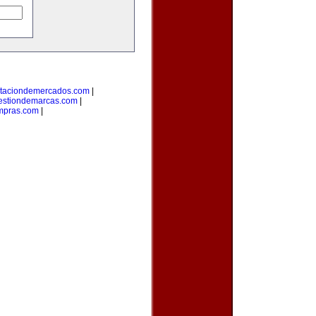
taciondemercados.com
|
estiondemarcas.com
|
mpras.com
|