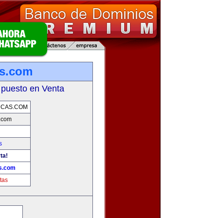
as.com
 puesto en Venta
RCAS.COM
.com
s
ta!
s.com
tas