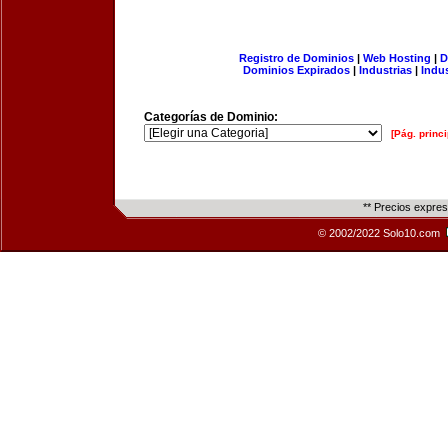
Registro de Dominios
|
Web Hosting
|
D
Dominios Expirados
|
Industrias
|
Indu
Categorías de Dominio:
[Pág. princi
** Precios expre
© 2002/2022 Solo10.com