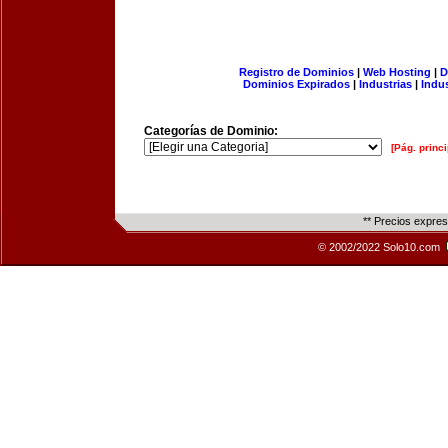
Registro de Dominios
|
Web Hosting
|
D
Dominios Expirados
|
Industrias
|
Indu
Categorías de Dominio:
[Pág. princi
** Precios expre
© 2002/2022 Solo10.com