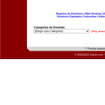
Registro de Dominios
|
Web Hosting
|
D
Dominios Expirados
|
Industrias
|
Indu
Categorías de Dominio:
[Pág. princi
** Precios expre
© 2002/2022 Solo10.com