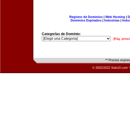
Registro de Dominios
|
Web Hosting
|
D
Dominios Expirados
|
Industrias
|
Indu
Categorías de Dominio:
[Pág. princi
** Precios expre
© 2002/2022 Solo10.com