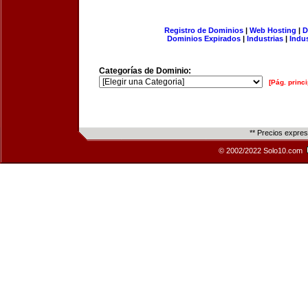
Registro de Dominios
|
Web Hosting
|
D
Dominios Expirados
|
Industrias
|
Indu
Categorías de Dominio:
[Pág. princi
** Precios expre
© 2002/2022 Solo10.com