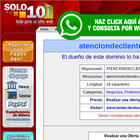
atenciondeclien
El dueño de este dominio lo ha
Mayusculas:
ATENCIONDECLIE
Minusculas:
atenciondeclientes
Longitud:
18 caracteres
Categorias:
Negocios
,
Profesio
Precio:
Realizar una oferta
Visitar!
atenciondecliente
Serán consideradas ofer
Realizar una Oferta