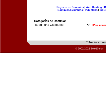
Registro de Dominios
|
Web Hosting
|
D
Dominios Expirados
|
Industrias
|
Indu
Categorías de Dominio:
[Pág. princi
** Precios expre
© 2002/2022 Solo10.com