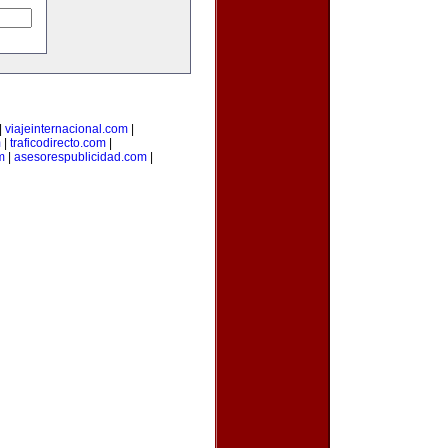
|
viajeinternacional.com
|
m
|
traficodirecto.com
|
m
|
asesorespublicidad.com
|