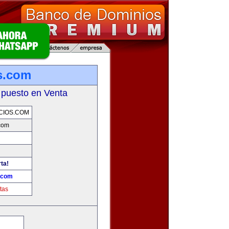
s.com
 puesto en Venta
CIOS.COM
com
ta!
.com
tas