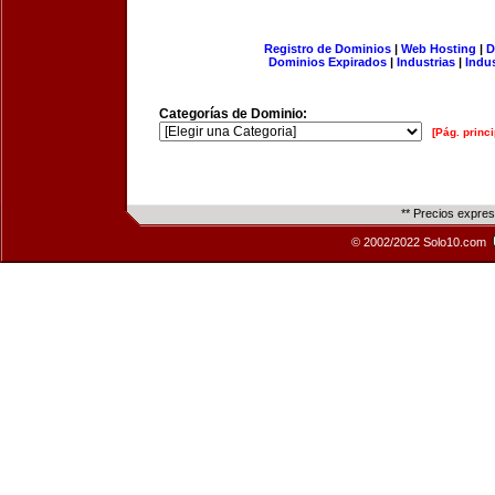
Registro de Dominios
|
Web Hosting
|
D
Dominios Expirados
|
Industrias
|
Indu
Categorías de Dominio:
[Pág. princi
** Precios expre
© 2002/2022 Solo10.com