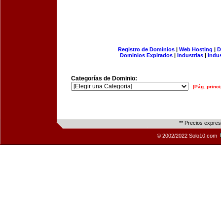
Registro de Dominios
|
Web Hosting
|
D
Dominios Expirados
|
Industrias
|
Indu
Categorías de Dominio:
[Pág. princi
** Precios expre
© 2002/2022 Solo10.com