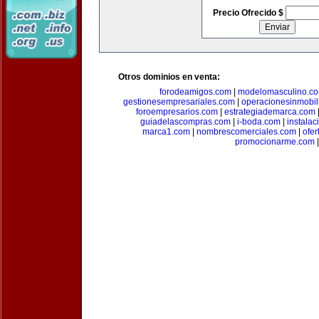
Precio Ofrecido $
Otros dominios en venta:
forodeamigos.com
|
modelomasculino.c
gestionesempresariales.com
|
operacionesinmobil
foroempresarios.com
|
estrategiademarca.com
guiadelascompras.com
|
i-boda.com
|
instala
marca1.com
|
nombrescomerciales.com
|
ofe
promocionarme.com
|