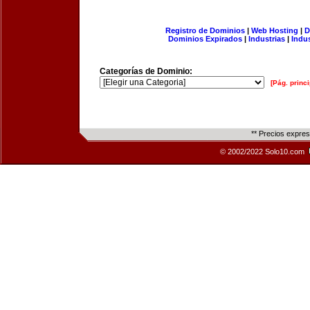
Registro de Dominios
|
Web Hosting
|
D
Dominios Expirados
|
Industrias
|
Indu
Categorías de Dominio:
[Pág. princi
** Precios expre
© 2002/2022 Solo10.com