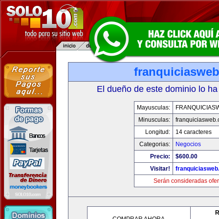
franquiciaswe
El dueño de este dominio lo ha
Mayusculas:
FRANQUICIAS
Minusculas:
franquiciasweb
Longitud:
14 caracteres
Categorias:
Negocios
Precio:
$600.00
Visitar!
franquiciasweb
Serán consideradas ofer
R