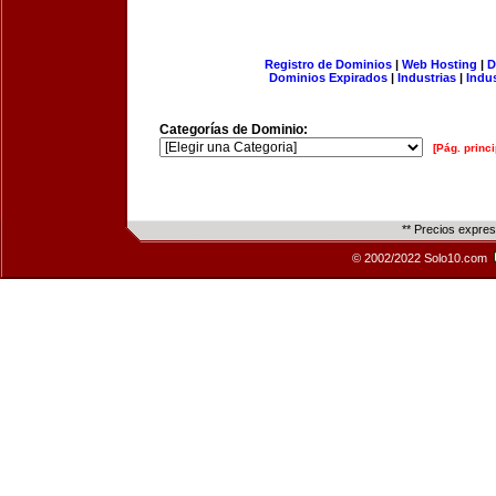
Registro de Dominios
|
Web Hosting
|
D
Dominios Expirados
|
Industrias
|
Indu
Categorías de Dominio:
[Pág. princi
** Precios expre
© 2002/2022 Solo10.com