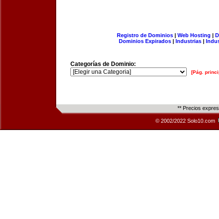
Registro de Dominios
|
Web Hosting
|
D
Dominios Expirados
|
Industrias
|
Indu
Categorías de Dominio:
[Pág. princi
** Precios expre
© 2002/2022 Solo10.com