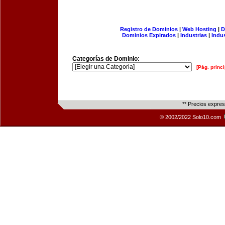
Registro de Dominios
|
Web Hosting
|
D
Dominios Expirados
|
Industrias
|
Indu
Categorías de Dominio:
[Pág. princi
** Precios expre
© 2002/2022 Solo10.com