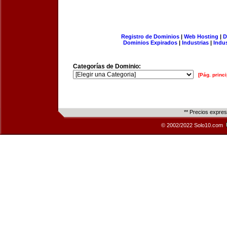
Registro de Dominios
|
Web Hosting
|
D
Dominios Expirados
|
Industrias
|
Indu
Categorías de Dominio:
[Pág. princi
** Precios expre
© 2002/2022 Solo10.com