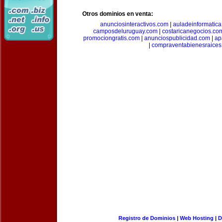
Otros dominios en venta:
anunciosinteractivos.com
|
auladeinformatic
camposdeluruguay.com
|
costaricanegocios.co
promociongratis.com
|
anunciospublicidad.com
|
ap
|
compraventabienesraices
Registro de Dominios
|
Web Hosting
|
D