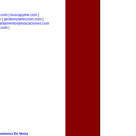
a.com
|
buscapyme.com
|
m
|
gestionyseleccion.com
|
artamentosdevacaciones.com
.com
|
ominios En Venta