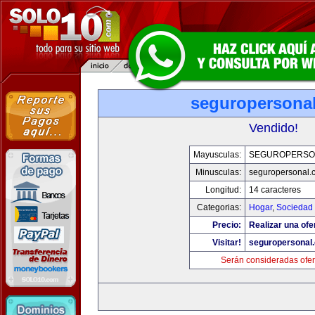
seguropersona
Vendido!
Mayusculas:
SEGUROPERSO
Minusculas:
seguropersonal.
Longitud:
14 caracteres
Categorias:
Hogar
,
Sociedad
Precio:
Realizar una ofe
Visitar!
seguropersonal
Serán consideradas ofer