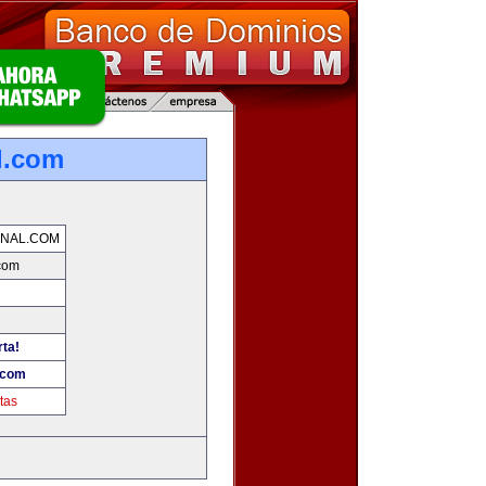
l.com
NAL.COM
com
rta!
.com
tas