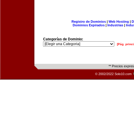
Registro de Dominios
|
Web Hosting
|
D
Dominios Expirados
|
Industrias
|
Indu
Categorías de Dominio:
[Pág. princi
** Precios expre
© 2002/2022 Solo10.com