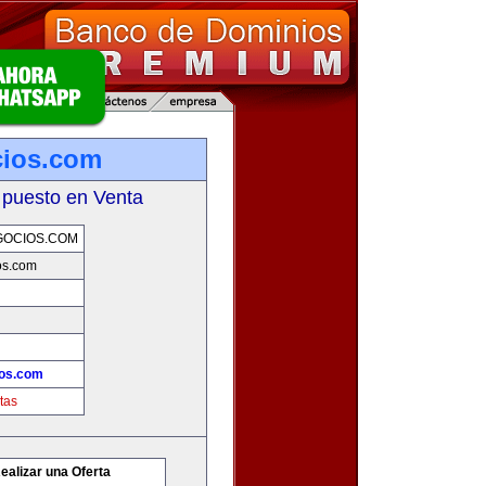
ios.com
 puesto en Venta
OCIOS.COM
os.com
os.com
tas
ealizar una Oferta