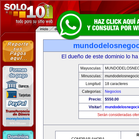
mundodelosnegoc
El dueño de este dominio lo ha
Mayusculas:
MUNDODELOSNEG
Minusculas:
mundodelosnegoci
Longitud:
18 caracteres
Categorias:
Negocios
Precio:
$550.00
Visitar!
mundodelosnegoci
Serán consideradas ofer
R