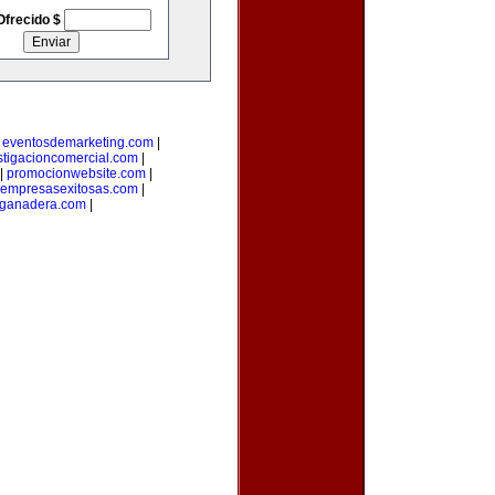
Ofrecido $
|
eventosdemarketing.com
|
stigacioncomercial.com
|
|
promocionwebsite.com
|
empresasexitosas.com
|
nganadera.com
|