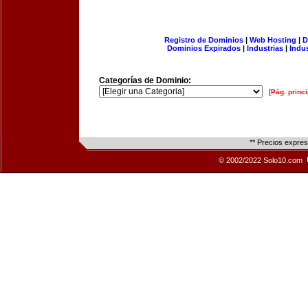
Registro de Dominios
|
Web Hosting
|
D
Dominios Expirados
|
Industrias
|
Indu
Categorías de Dominio:
[Pág. princi
** Precios expre
© 2002/2022 Solo10.com