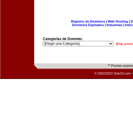
Registro de Dominios
|
Web Hosting
|
D
Dominios Expirados
|
Industrias
|
Indu
Categorías de Dominio:
[Pág. princi
** Precios expre
© 2002/2022 Solo10.com