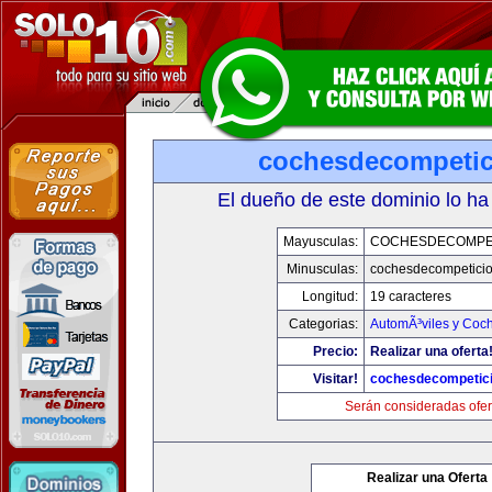
cochesdecompeti
El dueño de este dominio lo ha
Mayusculas:
COCHESDECOMPE
Minusculas:
cochesdecompetici
Longitud:
19 caracteres
Categorias:
AutomÃ³viles y Coc
Precio:
Realizar una oferta
Visitar!
cochesdecompetic
Serán consideradas ofer
Realizar una Oferta