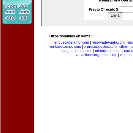
Realizar una Oferta
Precio Ofrecido $
Otros dominios en venta:
enbuscadelamor.com
|
reservadevuelo.com
|
se
ventadecampo.com
|
e-presupuestos.com
|
sitiosin
paginacentral.com
|
miamiventa.com
|
coch
vacacionesargentina.com
|
viajesp