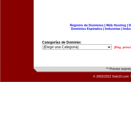
Registro de Dominios
|
Web Hosting
|
D
Dominios Expirados
|
Industrias
|
Indu
Categorías de Dominio:
[Pág. princi
** Precios expre
© 2002/2022 Solo10.com