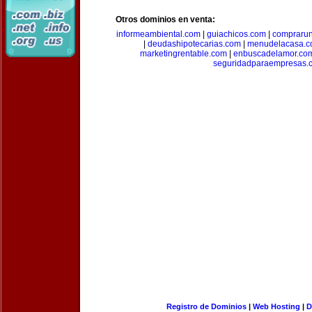
Otros dominios en venta:
informeambiental.com
|
guiachicos.com
|
comprarun
|
deudashipotecarias.com
|
menudelacasa.
marketingrentable.com
|
enbuscadelamor.co
seguridadparaempresas.
Registro de Dominios
|
Web Hosting
|
D