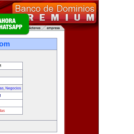
com
M
ias
,
Negocios
!
tas