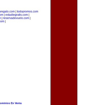
regalo.com
|
todopromos.com
com
|
estudiegratis.com
|
m
|
reservadevuelo.com
|
com
|
ominios En Venta