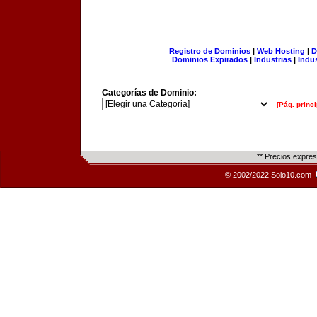
Registro de Dominios
|
Web Hosting
|
D
Dominios Expirados
|
Industrias
|
Indu
Categorías de Dominio:
[Pág. princi
** Precios expre
© 2002/2022 Solo10.com