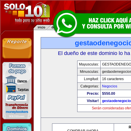
gestaodenegoci
El dueño de este dominio lo ha
Mayusculas:
GESTAODENEGO
Minusculas:
gestaodenegocio
Longitud:
16 caracteres
Categorias:
Negocios
Precio:
$550.00
Visitar!
gestaodenegoci
Serán consideradas ofer
R