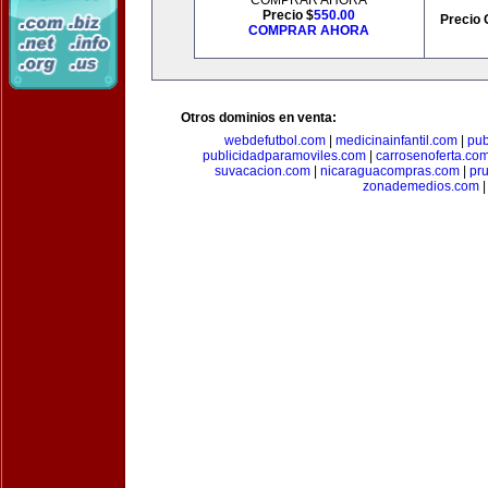
COMPRAR AHORA
Precio $
550.00
Precio 
COMPRAR AHORA
Otros dominios en venta:
webdefutbol.com
|
medicinainfantil.com
|
pub
publicidadparamoviles.com
|
carrosenoferta.co
suvacacion.com
|
nicaraguacompras.com
|
pr
zonademedios.com
|