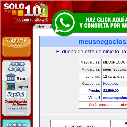
meusnegocios
El dueño de este dominio lo ha
Mayusculas:
MEUSNEGOCI
Minusculas:
meusnegocios
Longitud:
12 caracteres
Categorias:
Negocios
Precio:
$3,500.00
Visitar!
meusnegocios
Serán consideradas ofer
R