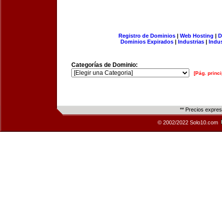
Registro de Dominios
|
Web Hosting
|
D
Dominios Expirados
|
Industrias
|
Indu
Categorías de Dominio:
[Pág. princi
** Precios expre
© 2002/2022 Solo10.com