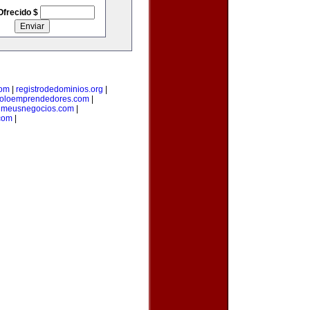
Ofrecido $
com
|
registrodedominios.org
|
oloemprendedores.com
|
|
meusnegocios.com
|
com
|