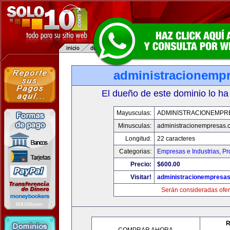
administracionemp
El dueño de este dominio lo ha
Mayusculas:
ADMINISTRACIONEMPR
Minusculas:
administracionempresas.
Longitud:
22 caracteres
Categorias:
Empresas e Industrias
,
Pr
Precio:
$600.00
Visitar!
administracionempresa
Serán consideradas ofer
R