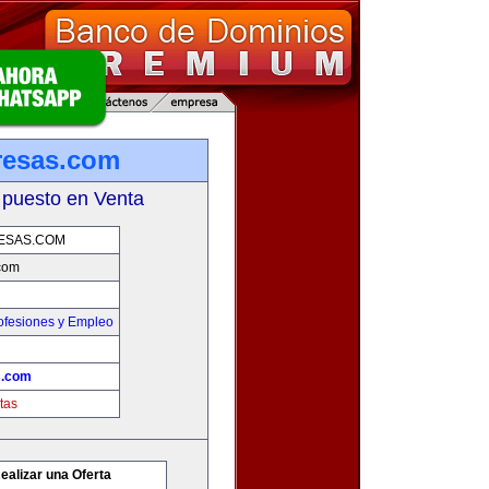
resas.com
 puesto en Venta
ESAS.COM
com
ofesiones y Empleo
s.com
tas
ealizar una Oferta