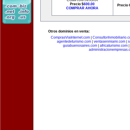
COMPRAR AHORA
Precio $
600.00
Precio 
COMPRAR AHORA
Otros dominios en venta:
ComprasViaInternet.com
|
ConsultorInmobiliario.
agentedeturismo.com
|
ventasenmiami.com
|
s
guiabuenosaires.com
|
africaturismo.com
administracionempresas.