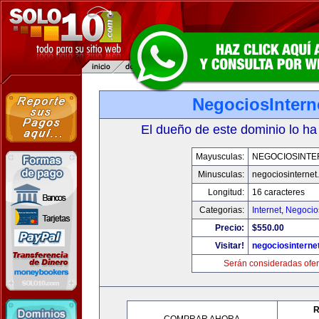
NegociosIntern
El dueño de este dominio lo ha
Mayusculas:
NEGOCIOSINTE
Minusculas:
negociosinternet.
Longitud:
16 caracteres
Categorias:
Internet
,
Negocio
Precio:
$550.00
Visitar!
negociosinternet
Serán consideradas ofer
R