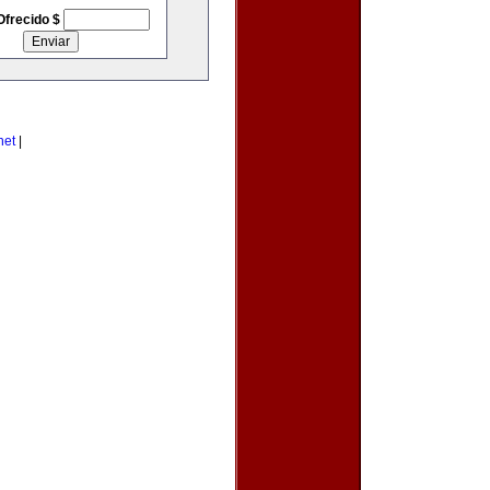
Ofrecido $
net
|