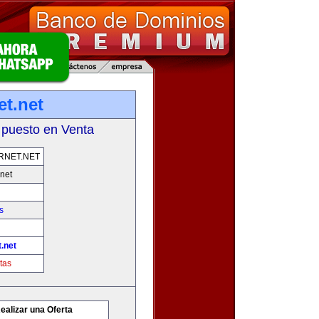
et.net
 puesto en Venta
RNET.NET
net
s
.net
tas
ealizar una Oferta