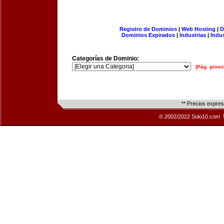
Registro de Dominios
|
Web Hosting
|
D
Dominios Expirados
|
Industrias
|
Indu
Categorías de Dominio:
[Pág. princi
** Precios expre
© 2002/2022 Solo10.com