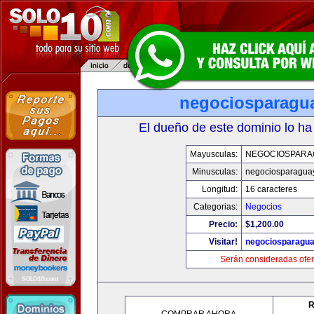
negociosparagu
El dueño de este dominio lo ha
Mayusculas:
NEGOCIOSPARA
Minusculas:
negociosparagua
Longitud:
16 caracteres
Categorias:
Negocios
Precio:
$1,200.00
Visitar!
negociosparagu
Serán consideradas ofer
R