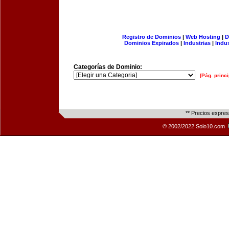
Registro de Dominios
|
Web Hosting
|
D
Dominios Expirados
|
Industrias
|
Indu
Categorías de Dominio:
[Pág. princi
** Precios expre
© 2002/2022 Solo10.com