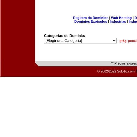
Registro de Dominios
|
Web Hosting
|
D
Dominios Expirados
|
Industrias
|
Indu
Categorías de Dominio:
[Pág. princi
** Precios expre
© 2002/2022 Solo10.com