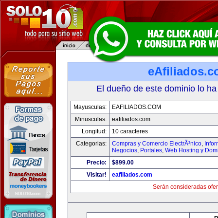
eAfiliados.
El dueño de este dominio lo ha
Mayusculas:
EAFILIADOS.COM
Minusculas:
eafiliados.com
Longitud:
10 caracteres
Categorias:
Compras y Comercio ElectrÃ³nico
,
Info
Negocios
,
Portales
,
Web Hosting y Dom
Precio:
$899.00
Visitar!
eafiliados.com
Serán consideradas ofer