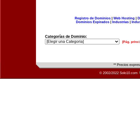
Registro de Dominios
|
Web Hosting
|
D
Dominios Expirados
|
Industrias
|
Indu
Categorías de Dominio:
[Pág. princi
** Precios expre
© 2002/2022 Solo10.com