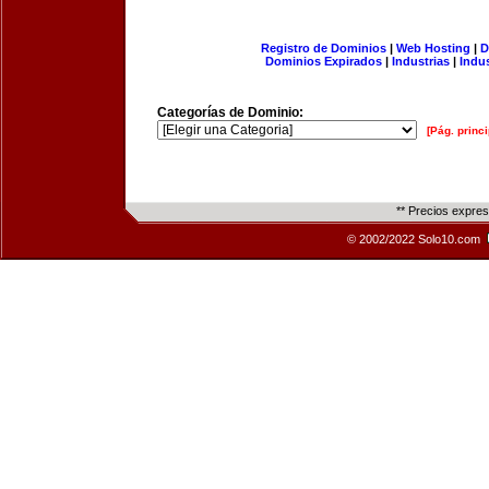
Registro de Dominios
|
Web Hosting
|
D
Dominios Expirados
|
Industrias
|
Indu
Categorías de Dominio:
[Pág. princi
** Precios expre
© 2002/2022 Solo10.com