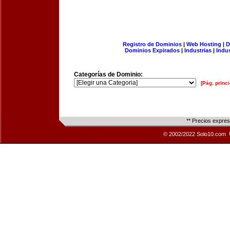
Registro de Dominios
|
Web Hosting
|
D
Dominios Expirados
|
Industrias
|
Indu
Categorías de Dominio:
[Pág. princi
** Precios expre
© 2002/2022 Solo10.com