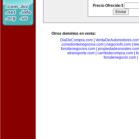
Precio Ofrecido $
Otros dominios en venta:
DiaDeCompra.com
|
VentaDeAutomotores.co
corredordenegocios.com
|
negociofx.com
|
bi
forodenegocios.com
|
propiedadesrurales.co
etransporte.com
|
carritodecompra.com
|
f
forodenegocio.com
|