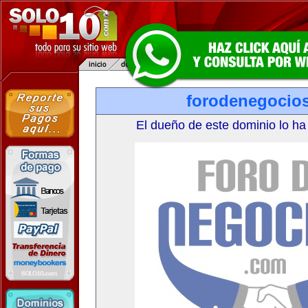
forodenegocio
El dueño de este dominio lo ha