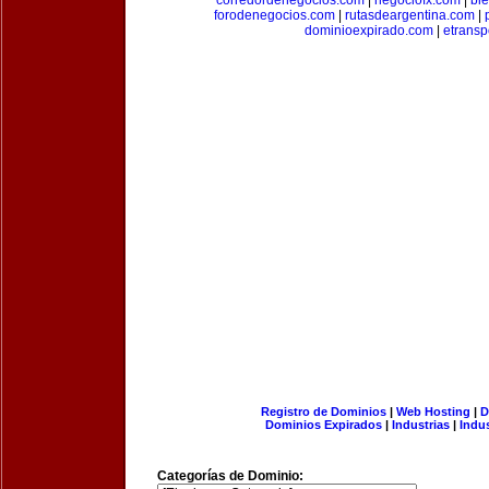
corredordenegocios.com
|
negociofx.com
|
bi
forodenegocios.com
|
rutasdeargentina.com
|
dominioexpirado.com
|
etransp
Registro de Dominios
|
Web Hosting
|
D
Dominios Expirados
|
Industrias
|
Indu
Categorías de Dominio: