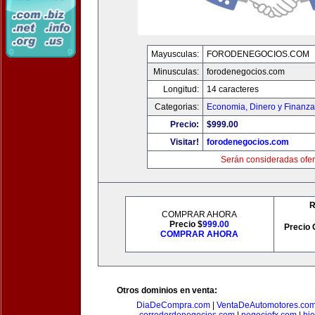
Mayusculas:
FORODENEGOCIOS.COM
Minusculas:
forodenegocios.com
Longitud:
14 caracteres
Categorias:
Economia, Dinero y Finanz
Precio:
$999.00
Visitar!
forodenegocios.com
Serán consideradas ofer
R
COMPRAR AHORA
Precio $
999.00
Precio 
COMPRAR AHORA
Otros dominios en venta:
DiaDeCompra.com
|
VentaDeAutomotores.co