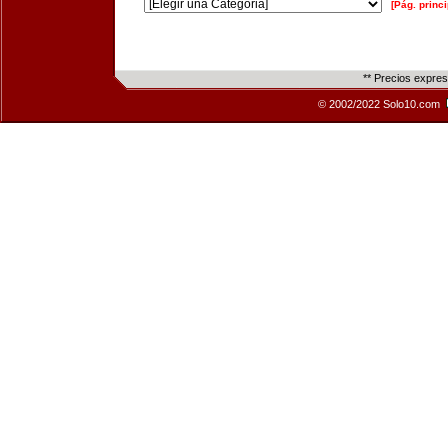
[Pág. princi
** Precios expre
© 2002/2022 Solo10.com