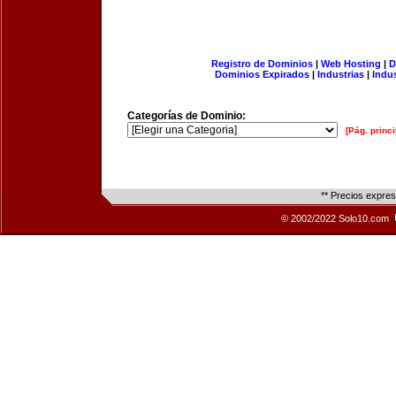
Registro de Dominios
|
Web Hosting
|
D
Dominios Expirados
|
Industrias
|
Indu
Categorías de Dominio:
[Pág. princi
** Precios expre
© 2002/2022 Solo10.com