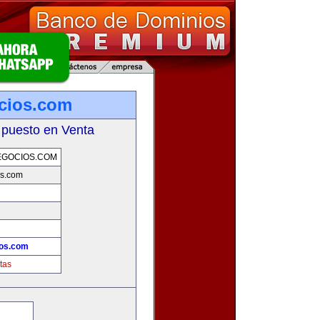
cios.com
 puesto en Venta
EGOCIOS.COM
os.com
ios.com
tas