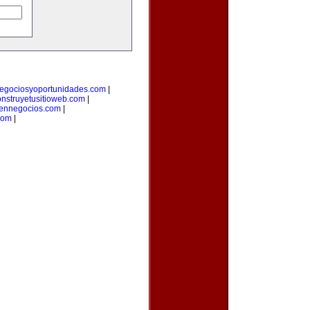
egociosyoportunidades.com
|
onstruyetusitioweb.com
|
aennegocios.com
|
com
|