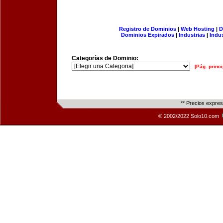
Registro de Dominios
|
Web Hosting
|
D
Dominios Expirados
|
Industrias
|
Indu
Categorías de Dominio:
[Pág. princi
** Precios expre
© 2002/2022 Solo10.com