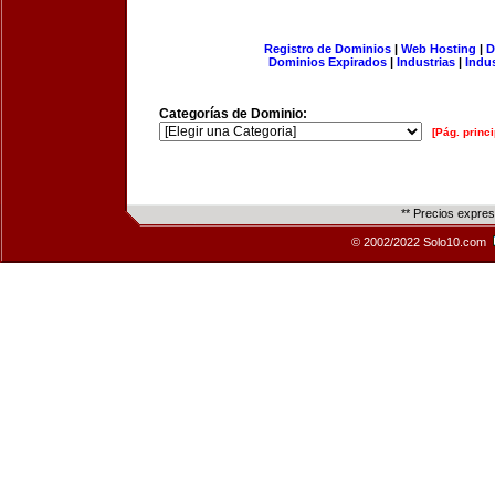
Registro de Dominios
|
Web Hosting
|
D
Dominios Expirados
|
Industrias
|
Indu
Categorías de Dominio:
[Pág. princi
** Precios expre
© 2002/2022 Solo10.com